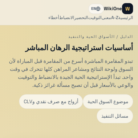
W
WikiOne
EN
الرئيسية
A-Z
معنى
التوقيت
التحضير
الانضباط
أخطاء
الدليل / الأسواق الحية والتنفيذ
أساسيات استراتيجية الرهان المباشر
تبدو المقامرة المباشرة أسرع من المقامرة قبل المباراة لأن
السوق ولوحة النتائج ومشاعر المراهن كلها تتحرك في وقت
واحد. تبدأ الإستراتيجية الحية الجيدة بالانضباط والتوقيت
والوعي بالأسعار قبل أن تصبح مسألة غرائز ذكية.
موضوع السوق الحية
أزواج مع صرف نقدي وCLV
مسائل التنفيذ