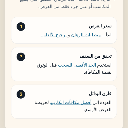
المكاسب أو على جزء فقط من العرض.
سعر العرض
ابدأ بـ
متطلبات الرهان
و
ترجيح الألعاب
.
تحقق من السقف
استخدم
الحد الأقصى للسحب
قبل الوثوق
بقيمة المكافأة.
قارن البدائل
العودة إلى
أفضل مكافآت الكازينو
لخريطة
العرض الأوسع.