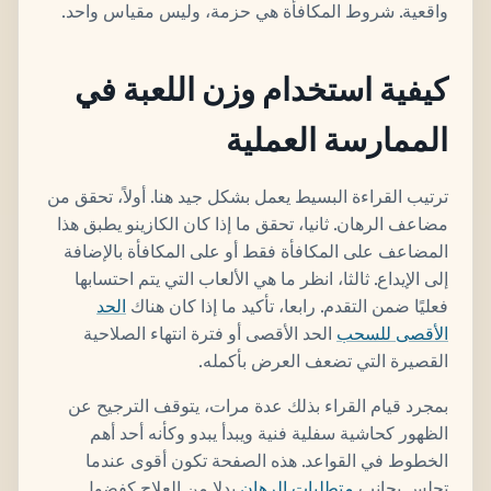
واقعية. شروط المكافأة هي حزمة، وليس مقياس واحد.
كيفية استخدام وزن اللعبة في
الممارسة العملية
ترتيب القراءة البسيط يعمل بشكل جيد هنا. أولاً، تحقق من
مضاعف الرهان. ثانيا، تحقق ما إذا كان الكازينو يطبق هذا
المضاعف على المكافأة فقط أو على المكافأة بالإضافة
إلى الإيداع. ثالثا، انظر ما هي الألعاب التي يتم احتسابها
فعليًا ضمن التقدم. رابعا، تأكيد ما إذا كان هناك
الحد
الأقصى للسحب
الحد الأقصى أو فترة انتهاء الصلاحية
القصيرة التي تضعف العرض بأكمله.
بمجرد قيام القراء بذلك عدة مرات، يتوقف الترجيح عن
الظهور كحاشية سفلية فنية ويبدأ يبدو وكأنه أحد أهم
الخطوط في القواعد. هذه الصفحة تكون أقوى عندما
تجلس بجانب
متطلبات الرهان
بدلا من العلاج كفضول