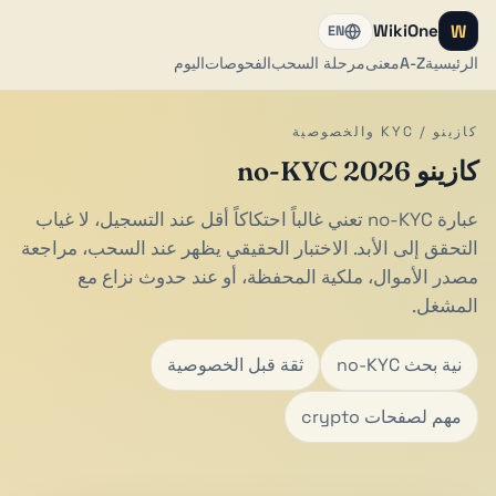
W
WikiOne
EN
الرئيسية
A-Z
معنى
مرحلة السحب
الفحوصات
اليوم
كازينو / KYC والخصوصية
كازينو no-KYC 2026
عبارة no-KYC تعني غالباً احتكاكاً أقل عند التسجيل، لا غياب
التحقق إلى الأبد. الاختبار الحقيقي يظهر عند السحب، مراجعة
مصدر الأموال، ملكية المحفظة، أو عند حدوث نزاع مع
المشغل.
نية بحث no-KYC
ثقة قبل الخصوصية
مهم لصفحات crypto