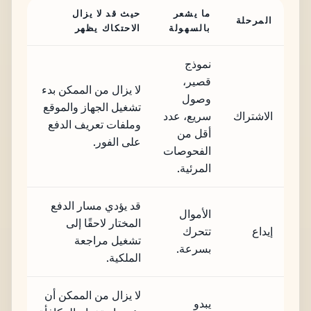
ما يشعر
حيث قد لا يزال
المرحلة
بالسهولة
الاحتكاك يظهر
نموذج
قصير،
لا يزال من الممكن بدء
وصول
تشغيل الجهاز والموقع
الاشتراك
سريع، عدد
وملفات تعريف الدفع
أقل من
على الفور.
الفحوصات
المرئية.
قد يؤدي مسار الدفع
الأموال
المختار لاحقًا إلى
إيداع
تتحرك
تشغيل مراجعة
بسرعة.
الملكية.
لا يزال من الممكن أن
يبدو