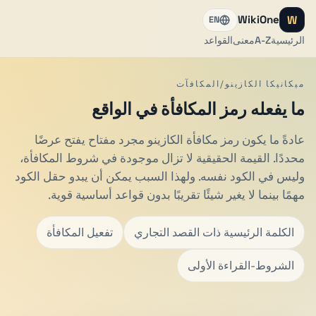
W
WikiOne
EN
الرئيسية
A-Z
معنى
القواعد
ميكانيكا الكازينو/المكافآت
ما يفعله رمز المكافأة في الواقع
عادةً ما يكون رمز مكافأة الكازينو مجرد مفتاح يفتح عرضًا
محددًا. القيمة الحقيقية لا تزال موجودة في شروط المكافأة،
وليس في الكود نفسه. ولهذا السبب يمكن أن يبدو حقل الكود
مهمًا بينما لا يغير شيئًا تقريبًا بدون قواعد أساسية قوية.
الكلمة الرئيسية ذات القصد التجاري
تفعيل المكافأة
الشروط-القراءة الأولى