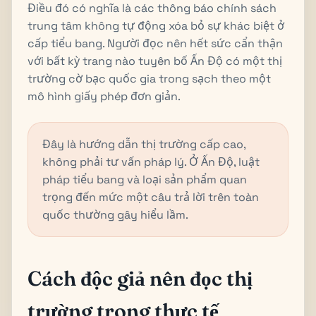
Điều đó có nghĩa là các thông báo chính sách
trung tâm không tự động xóa bỏ sự khác biệt ở
cấp tiểu bang. Người đọc nên hết sức cẩn thận
với bất kỳ trang nào tuyên bố Ấn Độ có một thị
trường cờ bạc quốc gia trong sạch theo một
mô hình giấy phép đơn giản.
Đây là hướng dẫn thị trường cấp cao,
không phải tư vấn pháp lý. Ở Ấn Độ, luật
pháp tiểu bang và loại sản phẩm quan
trọng đến mức một câu trả lời trên toàn
quốc thường gây hiểu lầm.
Cách độc giả nên đọc thị
trường trong thực tế