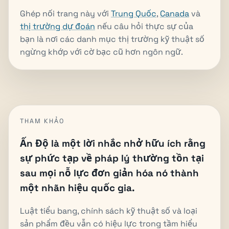
Ghép nối trang này với
Trung Quốc
,
Canada
và
thị trường dự đoán
nếu câu hỏi thực sự của
bạn là nơi các danh mục thị trường kỹ thuật số
ngừng khớp với cờ bạc cũ hơn ngôn ngữ.
THAM KHẢO
Ấn Độ là một lời nhắc nhở hữu ích rằng
sự phức tạp về pháp lý thường tồn tại
sau mọi nỗ lực đơn giản hóa nó thành
một nhãn hiệu quốc gia.
Luật tiểu bang, chính sách kỹ thuật số và loại
sản phẩm đều vẫn có hiệu lực trong tầm hiểu