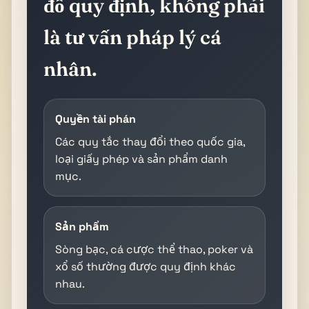
đồ quy định, không phải
là tư vấn pháp lý cá
nhân.
Quyền tài phán
Các quy tắc thay đổi theo quốc gia,
loại giấy phép và sản phẩm danh
mục.
Sản phẩm
Sòng bạc, cá cược thể thao, poker và
xổ số thường được quy định khác
nhau.