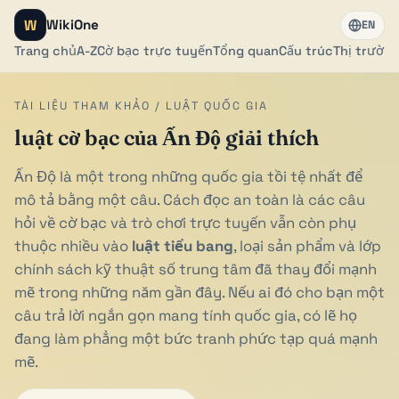
W
WikiOne
EN
Trang chủ
A-Z
Cờ bạc trực tuyến
Tổng quan
Cấu trúc
Thị trườn
TÀI LIỆU THAM KHẢO / LUẬT QUỐC GIA
luật cờ bạc của Ấn Độ giải thích
Ấn Độ là một trong những quốc gia tồi tệ nhất để
mô tả bằng một câu. Cách đọc an toàn là các câu
hỏi về cờ bạc và trò chơi trực tuyến vẫn còn phụ
thuộc nhiều vào
luật tiểu bang
, loại sản phẩm và lớp
chính sách kỹ thuật số trung tâm đã thay đổi mạnh
mẽ trong những năm gần đây. Nếu ai đó cho bạn một
câu trả lời ngắn gọn mang tính quốc gia, có lẽ họ
đang làm phẳng một bức tranh phức tạp quá mạnh
mẽ.