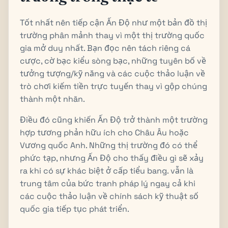
Tốt nhất nên tiếp cận Ấn Độ như một bản đồ thị
trường phân mảnh thay vì một thị trường quốc
gia mở duy nhất. Bạn đọc nên tách riêng cá
cược, cờ bạc kiểu sòng bạc, những tuyên bố về
tưởng tượng/kỹ năng và các cuộc thảo luận về
trò chơi kiếm tiền trực tuyến thay vì gộp chúng
thành một nhãn.
Điều đó cũng khiến Ấn Độ trở thành một trường
hợp tương phản hữu ích cho Châu Âu hoặc
Vương quốc Anh. Những thị trường đó có thể
phức tạp, nhưng Ấn Độ cho thấy điều gì sẽ xảy
ra khi có sự khác biệt ở cấp tiểu bang. vẫn là
trung tâm của bức tranh pháp lý ngay cả khi
các cuộc thảo luận về chính sách kỹ thuật số
quốc gia tiếp tục phát triển.