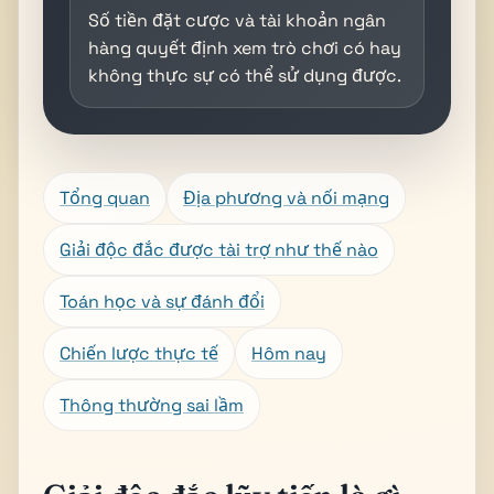
Số tiền đặt cược và tài khoản ngân
hàng quyết định xem trò chơi có hay
không thực sự có thể sử dụng được.
Tổng quan
Địa phương và nối mạng
Giải độc đắc được tài trợ như thế nào
Toán học và sự đánh đổi
Chiến lược thực tế
Hôm nay
Thông thường sai lầm