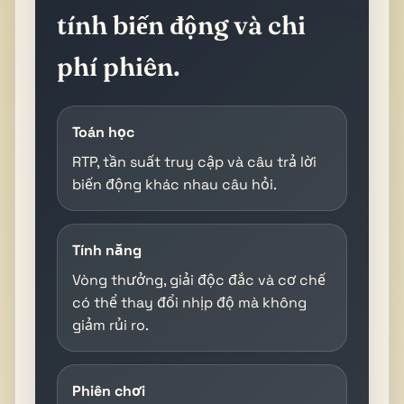
tính biến động và chi
phí phiên.
Toán học
RTP, tần suất truy cập và câu trả lời
biến động khác nhau câu hỏi.
Tính năng
Vòng thưởng, giải độc đắc và cơ chế
có thể thay đổi nhịp độ mà không
giảm rủi ro.
Phiên chơi