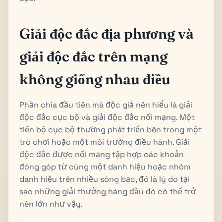
Giải độc đắc địa phương và
giải độc đắc trên mạng
không giống nhau điều
Phần chia đầu tiên mà độc giả nên hiểu là giải
độc đắc cục bộ và giải độc đắc nối mạng. Một
tiến bộ cục bộ thường phát triển bên trong một
trò chơi hoặc một môi trường điều hành. Giải
độc đắc được nối mạng tập hợp các khoản
đóng góp từ cùng một danh hiệu hoặc nhóm
danh hiệu trên nhiều sòng bạc, đó là lý do tại
sao những giải thưởng hàng đầu đó có thể trở
nên lớn như vậy.