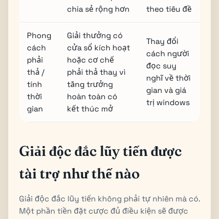
chia sẻ rộng hơn
theo tiêu đề
Phong
Giải thưởng có
Thay đổi
cách
cửa sổ kích hoạt
cách người
phải
hoặc cơ chế
đọc suy
thả /
phải thả thay vì
nghĩ về thời
tính
tăng trưởng
gian và giá
thời
hoàn toàn có
trị windows
gian
kết thúc mở
Giải độc đắc lũy tiến được
tài trợ như thế nào
Giải độc đắc lũy tiến không phải tự nhiên mà có.
Một phần tiền đặt cược đủ điều kiện sẽ được