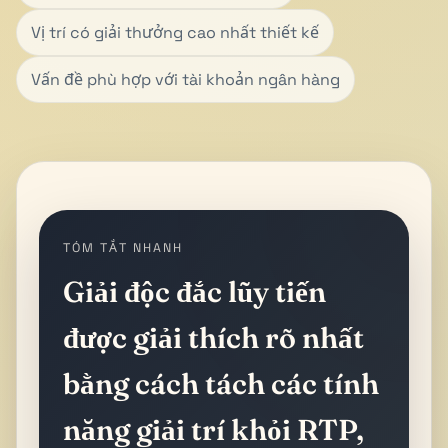
Vị trí có giải thưởng cao nhất thiết kế
Vấn đề phù hợp với tài khoản ngân hàng
TÓM TẮT NHANH
Giải độc đắc lũy tiến
được giải thích rõ nhất
bằng cách tách các tính
năng giải trí khỏi RTP,