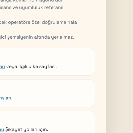
 lisans ve uyumluluk referans
 ancak operatöre özel doğrulama hala
yici şemsiyenin altında yer almaz.
arı
veya ilgili ülke sayfası.
sları
.
mü
Şikayet yolları için.