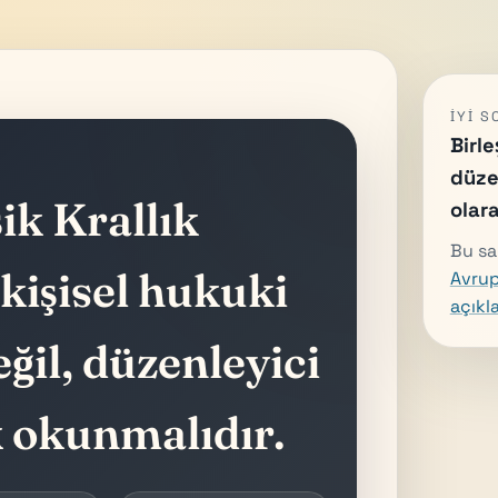
İYI 
Birle
düze
ik Krallık
olar
Bu sa
kişisel hukuki
Avrup
açıkl
eğil, düzenleyici
k okunmalıdır.