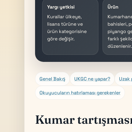
Yargı yetkisi
Ürün
Kurallar ülkeye,
Kumarhane
lisans türüne ve
bahisleri, 
ürün kategorisine
piyango ge
göre değişir.
farklı şekil
düzenlenir
Genel Bakış
UKGC ne yapar?
Uzak 
Okuyucuların hatırlaması gerekenler
Kumar tartışması