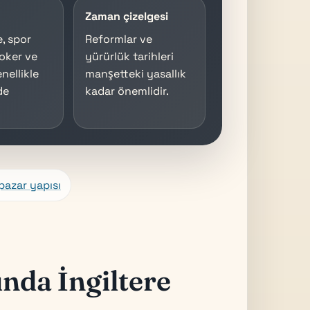
Zaman çizelgesi
, spor
Reformlar ve
poker ve
yürürlük tarihleri
nellikle
manşetteki yasallık
de
kadar önemlidir.
.
pazar yapısı
nda İngiltere