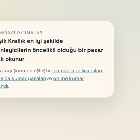
SONRAKI OKUMALAR
şik Krallık en iyi şekilde
nleyicilerin öncelikli olduğu bir pazar
ak okunur
yfayı şununla eşleştir:
kumarhane lisansları
,
a'da kumar yasaları
ve
online kumar
andı
.