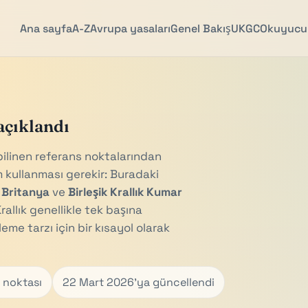
Ana sayfa
A-Z
Avrupa yasaları
Genel Bakış
UKGC
Okuyucu 
açıklandı
 bilinen referans noktalarından
m kullanması gerekir: Buradaki
 Britanya
ve
Birleşik Krallık Kumar
rallık genellikle tek başına
me tarzı için bir kısayol olarak
 noktası
22 Mart 2026'ya güncellendi