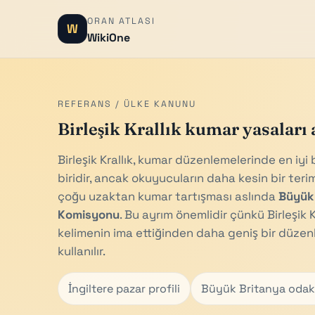
ORAN ATLASI
W
WikiOne
REFERANS / ÜLKE KANUNU
Birleşik Krallık kumar yasaları 
Birleşik Krallık, kumar düzenlemelerinde en iyi
biridir, ancak okuyucuların daha kesin bir teri
çoğu uzaktan kumar tartışması aslında
Büyük
Komisyonu
. Bu ayrım önemlidir çünkü Birleşik K
kelimenin ima ettiğinden daha geniş bir düzenle
kullanılır.
İngiltere pazar profili
Büyük Britanya odak