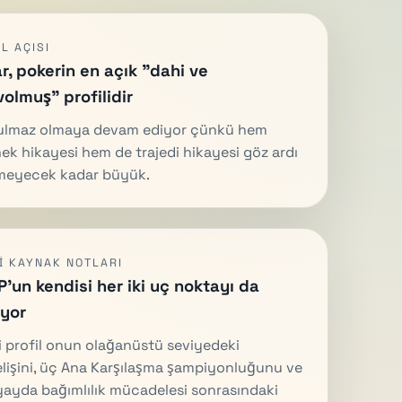
L AÇISI
r, pokerin en açık "dahi ve
olmuş" profilidir
ulmaz olmaya devam ediyor çünkü hem
ek hikayesi hem de trajedi hikayesi göz ardı
meyecek kadar büyük.
I KAYNAK NOTLARI
'un kendisi her iki uç noktayı da
yor
 profil onun olağanüstü seviyedeki
lişini, üç Ana Karşılaşma şampiyonluğunu ve
yayda bağımlılık mücadelesi sonrasındaki