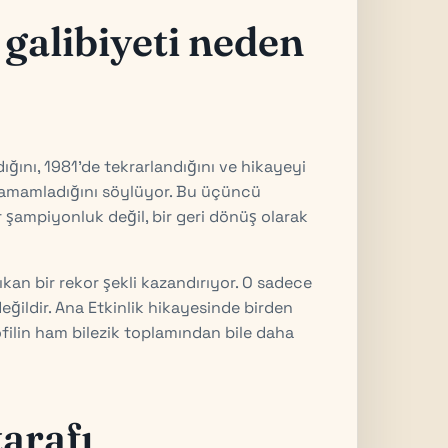
 galibiyeti neden
ğını, 1981'de tekrarlandığını ve hikayeyi
 tamamladığını söylüyor. Bu üçüncü
 şampiyonluk değil, bir geri dönüş olarak
kan bir rekor şekli kazandırıyor. O sadece
cı değildir. Ana Etkinlik hikayesinde birden
ofilin ham bilezik toplamından bile daha
tarafı