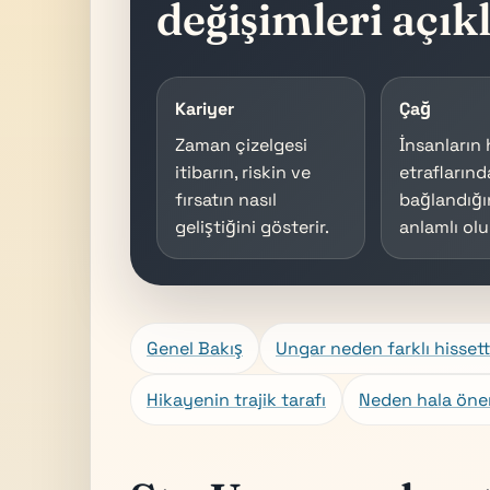
değişimleri açıkl
Kariyer
Çağ
Zaman çizelgesi
İnsanların 
itibarın, riskin ve
etraflarınd
fırsatın nasıl
bağlandığ
geliştiğini gösterir.
anlamlı olu
Genel Bakış
Ungar neden farklı hissett
Hikayenin trajik tarafı
Neden hala öne