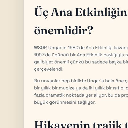
Üç Ana Etkinliğin
önemlidir?
WSOP, Ungar'ın 1980'de Ana Etkinliği kazandı
1997'de üçüncü bir Ana Etkinlik başlığıyla
galibiyet önemli çünkü bu sadece başka bir
çerçevelendi.
Bu unvanlar hep birlikte Ungar'a hala öne çı
bir yıllık bir mucize ya da iki yıllık bir ısıtı
fazla dramatik noktada yer alıyor, bu da pr
büyük görünmesini sağlıyor.
Hikayenin trajik 