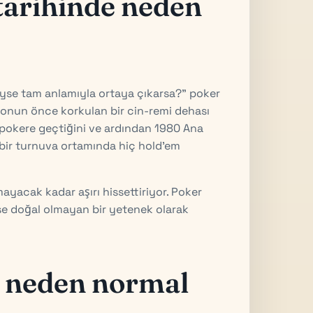
tarihinde neden
yse tam anlamıyla ortaya çıkarsa?" poker
i onun önce korkulan bir cin-remi dehası
e pokere geçtiğini ve ardından 1980 Ana
 bir turnuva ortamında hiç hold'em
yacak kadar aşırı hissettiriyor. Poker
se doğal olmayan bir yetenek olarak
i neden normal