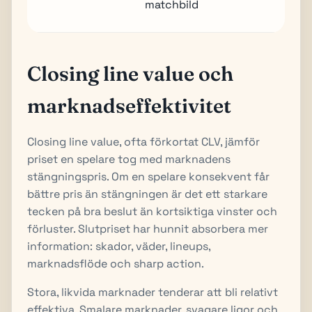
matchbild
arbi
Closing line value och
marknadseffektivitet
Closing line value, ofta förkortat CLV, jämför
priset en spelare tog med marknadens
stängningspris. Om en spelare konsekvent får
bättre pris än stängningen är det ett starkare
tecken på bra beslut än kortsiktiga vinster och
förluster. Slutpriset har hunnit absorbera mer
information: skador, väder, lineups,
marknadsflöde och sharp action.
Stora, likvida marknader tenderar att bli relativt
effektiva. Smalare marknader, svagare ligor och