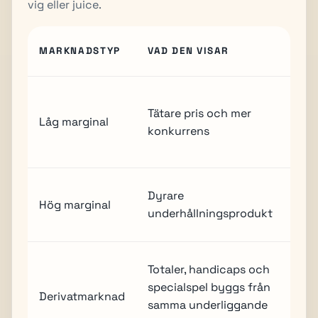
vig eller juice.
EKO
MARKNADSTYP
VAD DEN VISAR
FÖL
Kräv
Tätare pris och mer
risk
Låg marginal
konkurrens
och
vol
Vanl
Dyrare
Hög marginal
par
underhållningsprodukt
nis
Inte
Totaler, handicaps och
kons
specialspel byggs från
Derivatmarknad
avg
samma underliggande
att 