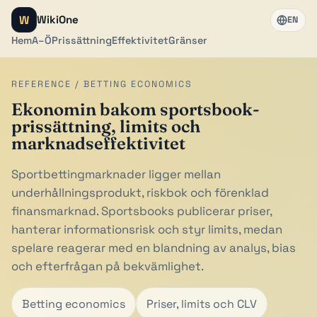
W
WikiOne
EN
Hem
A–Ö
Prissättning
Effektivitet
Gränser
REFERENCE / BETTING ECONOMICS
Ekonomin bakom sportsbook-
prissättning, limits och
marknadseffektivitet
Sportbettingmarknader ligger mellan
underhållningsprodukt, riskbok och förenklad
finansmarknad. Sportsbooks publicerar priser,
hanterar informationsrisk och styr limits, medan
spelare reagerar med en blandning av analys, bias
och efterfrågan på bekvämlighet.
Betting economics
Priser, limits och CLV