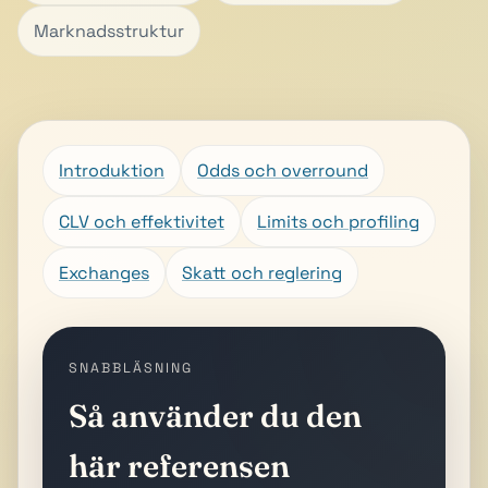
Marknadsstruktur
Introduktion
Odds och overround
CLV och effektivitet
Limits och profiling
Exchanges
Skatt och reglering
SNABBLÄSNING
Så använder du den
här referensen