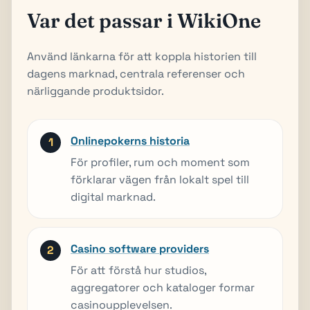
Var det passar i WikiOne
Använd länkarna för att koppla historien till
dagens marknad, centrala referenser och
närliggande produktsidor.
Onlinepokerns historia
För profiler, rum och moment som
förklarar vägen från lokalt spel till
digital marknad.
Casino software providers
För att förstå hur studios,
aggregatorer och kataloger formar
casinoupplevelsen.