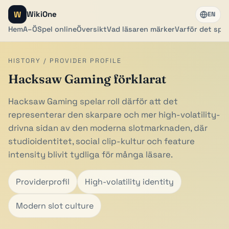
W
WikiOne
EN
Hem
A–Ö
Spel online
Översikt
Vad läsaren märker
Varför det spel
HISTORY / PROVIDER PROFILE
Hacksaw Gaming förklarat
Hacksaw Gaming spelar roll därför att det
representerar den skarpare och mer high-volatility-
drivna sidan av den moderna slotmarknaden, där
studioidentitet, social clip-kultur och feature
intensity blivit tydliga för många läsare.
Providerprofil
High-volatility identity
Modern slot culture