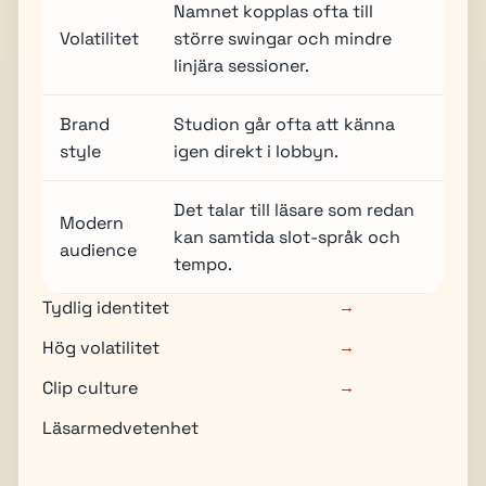
Namnet kopplas ofta till
Volatilitet
större swingar och mindre
linjära sessioner.
Brand
Studion går ofta att känna
style
igen direkt i lobbyn.
Det talar till läsare som redan
Modern
kan samtida slot-språk och
audience
tempo.
Tydlig identitet
→
Hög volatilitet
→
Clip culture
→
Läsarmedvetenhet