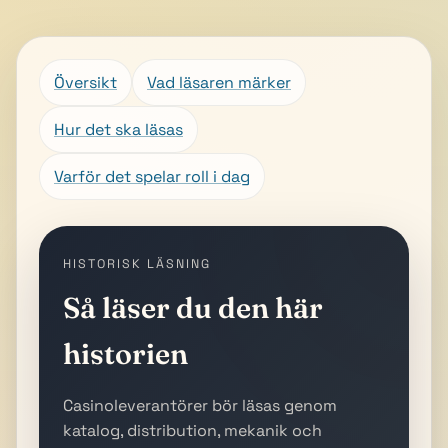
Översikt
Vad läsaren märker
Hur det ska läsas
Varför det spelar roll i dag
HISTORISK LÄSNING
Så läser du den här
historien
Casinoleverantörer bör läsas genom
katalog, distribution, mekanik och