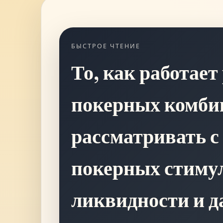
БЫСТРОЕ ЧТЕНИЕ
То, как работает
покерных комбин
рассматривать с
покерных стиму
ликвидности и д