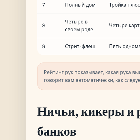
7
Полный дом
Тройка плюс
Четыре в
8
Четыре карт
своем роде
9
Стрит-флеш
Пять однома
Рейтинг рук показывает, какая рука вы
говорит вам автоматически, как следу
Ничьи, кикеры и 
банков