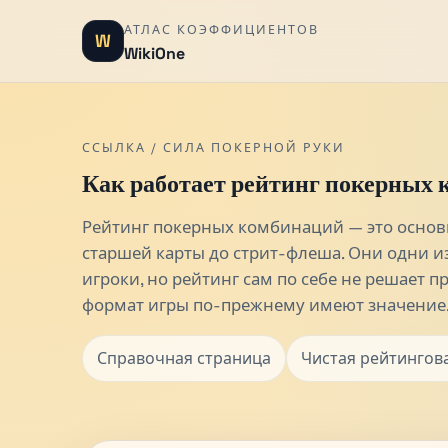
АТЛАС КОЭФФИЦИЕНТОВ
W
WikiOne
ССЫЛКА / СИЛА ПОКЕРНОЙ РУКИ
Как работает рейтинг покерных
Рейтинг покерных комбинаций — это основн
старшей карты до стрит-флеша. Они одни и
игроки, но рейтинг сам по себе не решает п
формат игры по-прежнему имеют значение
Справочная страница
Чистая рейтингов