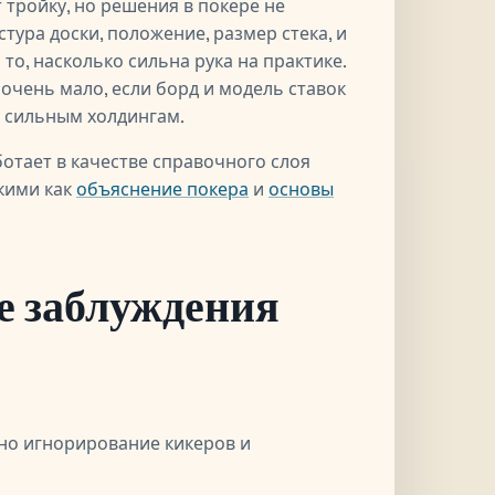
 тройку, но решения в покере не
тура доски, положение, размер стека, и
 то, насколько сильна рука на практике.
 очень мало, если борд и модель ставок
 сильным холдингам.
ботает в качестве справочного слоя
кими как
объяснение покера
и
основы
е заблуждения
но игнорирование кикеров и