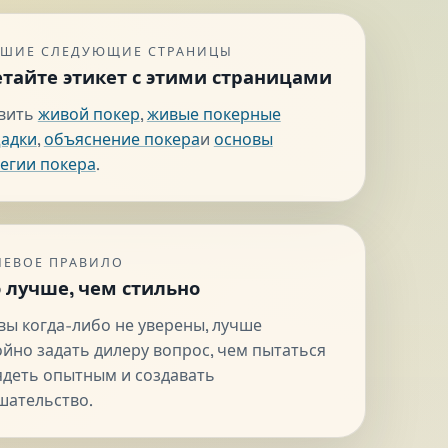
ШИЕ СЛЕДУЮЩИЕ СТРАНИЦЫ
тайте этикет с этими страницами
вить
живой покер
,
живые покерные
адки
,
объяснение покера
и
основы
тегии покера
.
ЕВОЕ ПРАВИЛО
 лучше, чем стильно
вы когда-либо не уверены, лучше
йно задать дилеру вопрос, чем пытаться
ядеть опытным и создавать
шательство.