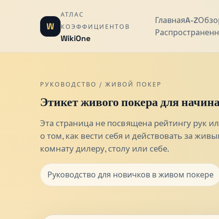
АТЛАС
Главная
A-Z
Обзо
W
КОЭФФИЦИЕНТОВ
Распространен
WikiOne
РУКОВОДСТВО / ЖИВОЙ ПОКЕР
Этикет живого покера для начи
Эта страница не посвящена рейтингу рук ил
о том, как вести себя и действовать за жи
комнату дилеру, столу или себе.
Руководство для новичков в живом покере