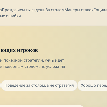
р
Прежде чем ты сядешь
За столом
Манеры ставок
Социал
ные ошибки
нающих игроков
и покерной стратегии. Речь идет
вым покерным столом, не усложняя
Поведение за столом, а не стратегия
Хорошо пере