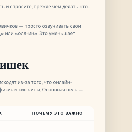
сь и спросите, прежде чем делать что-
овичков — просто озвучивать свои
д» или «олл-ин». Это уменьшает
фишек
ходят из-за того, что онлайн-
физические чипы. Основная цель —
А
ПОЧЕМУ ЭТО ВАЖНО