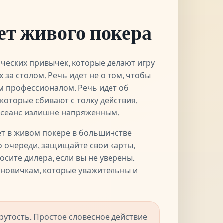
ет живого покера
ических привычек, которые делают игру
 за столом. Речь идет не о том, чтобы
м профессионалом. Речь идет об
которые сбивают с толку действия.
 сеанс излишне напряженным.
ет в живом покере в большинстве
по очереди, защищайте свои карты,
сите дилера, если вы не уверены.
 новичкам, которые уважительны и
рутость. Простое словесное действие