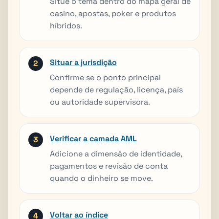
Situe o tema dentro do mapa geral de
casino, apostas, poker e produtos
híbridos.
Situar a jurisdição
Confirme se o ponto principal
depende de regulação, licença, país
ou autoridade supervisora.
Verificar a camada AML
Adicione a dimensão de identidade,
pagamentos e revisão de conta
quando o dinheiro se move.
Voltar ao índice