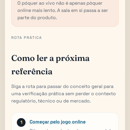
O póquer ao vivo não é apenas póquer
online mais lento. A sala em si passa a ser
parte do produto.
ROTA PRÁTICA
Como ler a próxima
referência
Siga a rota para passar do conceito geral para
uma verificação prática sem perder o contexto
regulatório, técnico ou de mercado.
Começar pelo jogo online