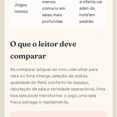
menos
a oferta vai
Jogos
comuns em
além do
mistos
salas mais
hold'em
profundas
padrão
O que o leitor deve
comparar
Ao comparar póquer ao vivo, vale olhar para
rake ou time charge, seleção de stakes,
qualidade do field, conforto do espaço,
reputação da sala e seriedade operacional. Uma
boa sala pode transformar o jogo; uma sala
fraca estraga-o rapidamente.