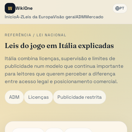
W
WikiOne
PT
Início
A-Z
Leis da Europa
Visão geral
ADM
Mercado
REFERÊNCIA / LEI NACIONAL
Leis do jogo em Itália explicadas
Itália combina licenças, supervisão e limites de
publicidade num modelo que continua importante
para leitores que querem perceber a diferença
entre acesso legal e posicionamento comercial.
ADM
Licenças
Publicidade restrita