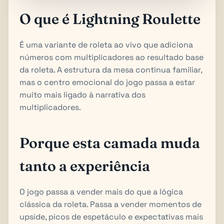
O que é Lightning Roulette
É uma variante de roleta ao vivo que adiciona
números com multiplicadores ao resultado base
da roleta. A estrutura da mesa continua familiar,
mas o centro emocional do jogo passa a estar
muito mais ligado à narrativa dos
multiplicadores.
Porque esta camada muda
tanto a experiência
O jogo passa a vender mais do que a lógica
clássica da roleta. Passa a vender momentos de
upside, picos de espetáculo e expectativas mais