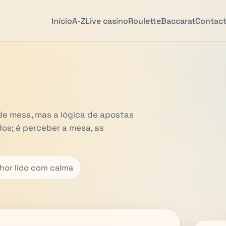
Início
A-Z
Live casino
Roulette
Baccarat
Contac
de mesa, mas a lógica de apostas
dos; é perceber a mesa, as
hor lido com calma