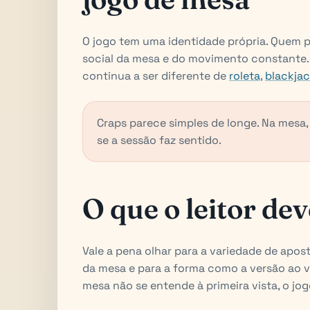
O jogo tem uma identidade própria. Quem 
social da mesa e do movimento constante.
continua a ser diferente de
roleta
,
blackja
Craps parece simples de longe. Na mesa,
se a sessão faz sentido.
O que o leitor dev
Vale a pena olhar para a variedade de apost
da mesa e para a forma como a versão ao v
mesa não se entende à primeira vista, o jog