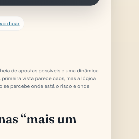
verificar
eia de apostas possíveis e uma dinâmica
 primeira vista parece caos, mas a lógica
o se percebe onde está o risco e onde
enas “mais um