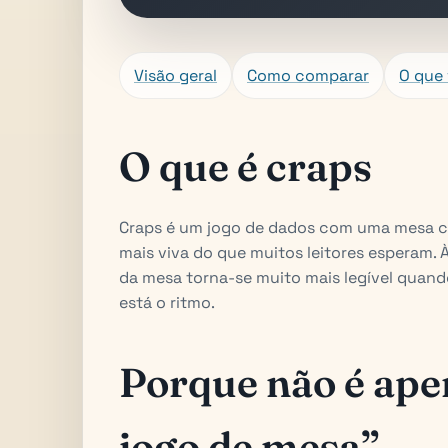
Visão geral
Como comparar
O que 
O que é craps
Craps é um jogo de dados com uma mesa ch
mais viva do que muitos leitores esperam. À
da mesa torna-se muito mais legível quand
está o ritmo.
Porque não é ap
jogo de mesa”