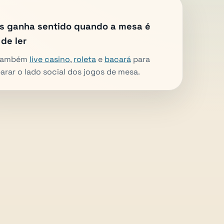
s ganha sentido quando a mesa é
 de ler
 também
live casino
,
roleta
e
bacará
para
rar o lado social dos jogos de mesa.