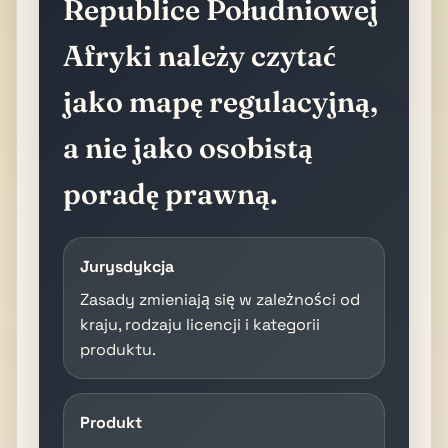
Republice Południowej
Afryki należy czytać
jako mapę regulacyjną,
a nie jako osobistą
poradę prawną.
Jurysdykcja
Zasady zmieniają się w zależności od
kraju, rodzaju licencji i kategorii
produktu.
Produkt