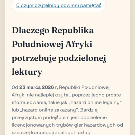
O czym czytelnicy powinni pamiętać
Dlaczego Republika
Południowej Afryki
potrzebuje podzielonej
lektury
Od
23 marca 2026 r
, Republiki Południowej
Afryki nie najlepiej czytać poprzez jedno proste
sformułowanie, takie jak „hazard online legalny”
lub „hazard online zakazany”. Bardziej
przejrzystym podejściem jest oddzielenie
licencjonowanych trybów gier hazardowych od
szerszej koncepcji zdalnych usług