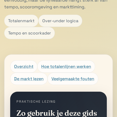
eenvoudig, maar de lijnwaarde hangt sterk af van
tempo, scooromgeving en markttiming.
Totalenmarkt
Over-under logica
Tempo en scoorkader
Overzicht
Hoe totalenlijnen werken
De markt lezen
Veelgemaakte fouten
PRAKTISCHE LEZING
Zo gebruik je deze gids