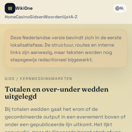
W
WikiOne
NL
Home
Casino
Gidsen
Woordenlijst
A-Z
Deze Nederlandse versie bevindt zich in de eerste
lokalisatiefase. De structuur, routes en interne
links zijn aanwezig, maar teksten worden nog
stapsgewijs redactioneel bijgewerkt.
GIDS / KERNWEDDINGMARKTEN
Totalen en over-under wedden
uitgelegd
Bij totalen wedden gaat het erom of de
gecombineerde output in een evenement boven of
onder een gepubliceerde lijn uitkomt. Het lijkt