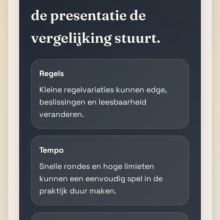
de presentatie de
vergelijking stuurt.
Regels
Kleine regelvariaties kunnen edge,
beslissingen en leesbaarheid
veranderen.
Tempo
Snelle rondes en hoge limieten
kunnen een eenvoudig spel in de
praktijk duur maken.