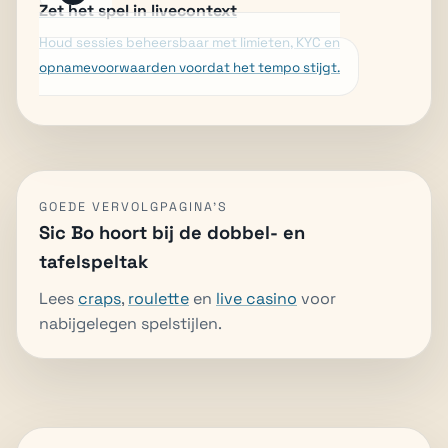
Zet het spel in livecontext
Houd sessies beheersbaar met limieten, KYC en
opnamevoorwaarden voordat het tempo stijgt.
GOEDE VERVOLGPAGINA'S
Sic Bo hoort bij de dobbel- en
tafelspeltak
Lees
craps
,
roulette
en
live casino
voor
nabijgelegen spelstijlen.