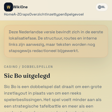
W
WikiOne
NL
Home
A-Z
Craps
Overzicht
Inzettypen
Spelgevoel
Deze Nederlandse versie bevindt zich in de eerste
lokalisatiefase. De structuur, routes en interne
links zijn aanwezig, maar teksten worden nog
stapsgewijs redactioneel bijgewerkt.
CASINO / DOBBELSPELLEN
Sic Bo uitgelegd
Sic Bo is een dobbelspel dat draait om een grote
inzetlayout in plaats van om een reeks
spelerbeslissingen. Het spel voelt minder aan als
een strategische tafelbattle en meer als een