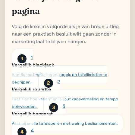
pagina
Volg de links in volgorde als je van brede uitleg
naar een praktisch besluit wilt gaan zonder in
marketingtaal te blijven hangen.
1
Vergelijk blackjack
Handig om beslissingen, regels en tafellimieten te
2
begrijpen.
Vergelijk roulette
Laat zien hoe variant en layout kansverdeling en tempo
3
beïnvloeden.
Vergelijk baccarat
Past bij snelle tafelspellen met weinig beslismomenten.
4