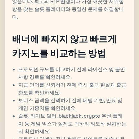
않습니다. 최고의 RTP 환경이나 가장 깨끗한 저위험
방을 찾는 슬롯 플레이어와 동일한 문제를 해결합니
다.
배너에 빠지지 않고 빠르게
카지노를 비교하는 방법
프로모션 규모를 비교하기 전에 라이선스 및 불만
사항 경로를 확인하세요.
지급 언어를 신뢰하기 전에 즉시 출금 현실과 출금
한도를 확인하세요.
보너스 금액을 신뢰하기 전에 베팅 기반, 만료 및
게임 가중치를 확인하세요.
슬롯, 라이브 딜러, blackjack, crypto 우선 플레
이 등 게임 믹스가 실제로 귀하의 의도와 일치하는
지 확인하세요.