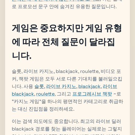
로 프로모션 문구 안에 숨겨진 유용한 질문입니다.
게임은 중요하지만 게임 유형
에 따라 전체 질문이 달라집
니다.
슬롯, 라이브 카지노, blackjack, roulette, 비디오 포
커, 잭팟 게임은 모두 서로 다른 기대치를 불러일으킵
니다. 사용
슬롯
,
라이브 카지노
,
blackjack
,
라이브
blackjack
,
roulette
, 그리고
프로그레시브 잭팟
~로
"카지노 게임"을 하나의 평면적인 카테고리로 취급하
는 대신 진입점을 정리하세요.
이는 검색 의도에도 중요합니다. 최고의 라이브 딜러
blackjack 경로를 찾는 플레이어는 실제로는 그렇지