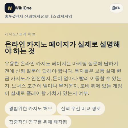
W
WikiOne
EN
홈
A-Z
먼저 신뢰하세요
보너스
결제
게임
카지노/코어 허브
온라인 카지노 페이지가 실제로 설명해
야 하는 것
유용한 온라인 카지노 페이지는 마케팅 질문에 답하기
전에 신뢰 질문에 답해야 합니다. 독자들은 보통 실제 현
금 카지노가 안전한지, 돈이 얼마나 빨리 이동할 수 있는
지, 보너스 조건이 얼마나 무거운지, 로비 뒤에 있는 게임
이 실제로 플레이할 가치가 있는지 여부.
광범위한 카지노 허브
신뢰 우선 비교 경로
집중적인 연구를 위해 제작됨