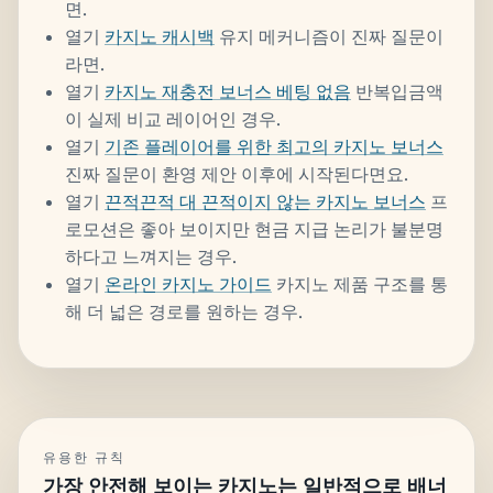
면.
열기
카지노 캐시백
유지 메커니즘이 진짜 질문이
라면.
열기
카지노 재충전 보너스 베팅 없음
반복입금액
이 실제 비교 레이어인 경우.
열기
기존 플레이어를 위한 최고의 카지노 보너스
진짜 질문이 환영 제안 이후에 시작된다면요.
열기
끈적끈적 대 끈적이지 않는 카지노 보너스
프
로모션은 좋아 보이지만 현금 지급 논리가 불분명
하다고 느껴지는 경우.
열기
온라인 카지노 가이드
카지노 제품 구조를 통
해 더 넓은 경로를 원하는 경우.
유용한 규칙
가장 안전해 보이는 카지노는 일반적으로 배너