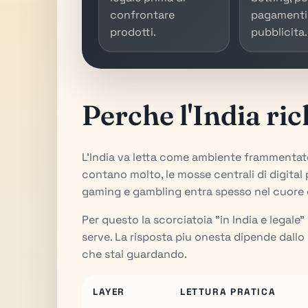
confrontare
pagamenti
prodotti.
pubblicita.
Perche l'India ri
L'India va letta come ambiente frammentato 
contano molto, le mosse centrali di digital p
gaming e gambling entra spesso nel cuore de
Per questo la scorciatoia "in India e legale"
serve. La risposta piu onesta dipende dallo s
che stai guardando.
LAYER
LETTURA PRATICA