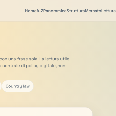
Home
A-Z
Panoramica
Struttura
Mercato
Lettura
con una frase sola. La lettura utile
o centrale di policy digitale, non
Country law