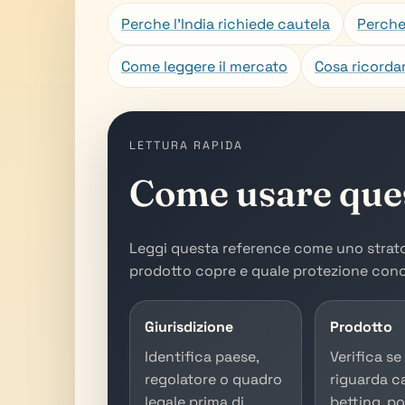
Perche l'India richiede cautela
Perche
Come leggere il mercato
Cosa ricorda
LETTURA RAPIDA
Come usare ques
Leggi questa reference come uno strato d
prodotto copre e quale protezione concr
Giurisdizione
Prodotto
Identifica paese,
Verifica se
regolatore o quadro
riguarda c
legale prima di
betting, po