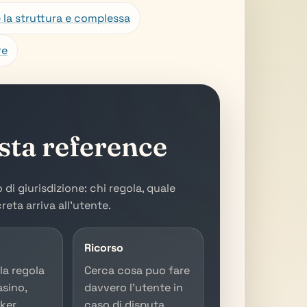
 la struttura e complessa
re
ta reference
i giurisdizione: chi regola, quale
eta arriva all'utente.
Ricorso
 la regola
Cerca cosa puo fare
asino,
davvero l'utente in
ker,
caso di disputa,