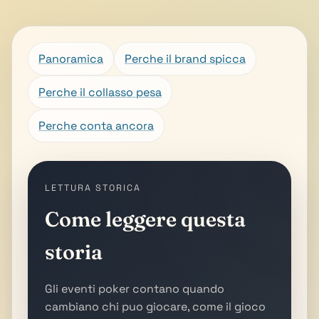
Panoramica
Perche il brand spicca
Perche il collasso pesa
Perche conta ancora
LETTURA STORICA
Come leggere questa
storia
Gli eventi poker contano quando
cambiano chi puo giocare, come il gioco