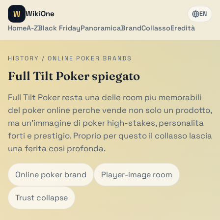
W
WikiOne
EN
Home
A-Z
Black Friday
Panoramica
Brand
Collasso
Eredità
HISTORY / ONLINE POKER BRANDS
Full Tilt Poker spiegato
Full Tilt Poker resta una delle room piu memorabili
del poker online perche vende non solo un prodotto,
ma un'immagine di poker high-stakes, personalita
forti e prestigio. Proprio per questo il collasso lascia
una ferita cosi profonda.
Online poker brand
Player-image room
Trust collapse