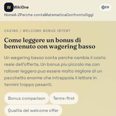
W
WikiOne
EN
Home
A-Z
Perche conta
Matematica
Confronto
Oggi
CASINO / WELCOME BONUS INTENT
Come leggere un bonus di
benvenuto con wagering basso
Un wagering basso conta perche cambia il costo
reale dell'offerta. Un bonus piu piccolo ma con
rollover leggero puo essere molto migliore di un
pacchetto enorme che intrappola il lettore in
termini troppo pesanti.
Bonus comparison
Terms-first
Qualita del welcome offer