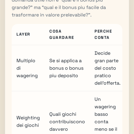
grande?” ma “qual e il bonus piu facile da
trasformare in valore prelevabile?”.
COSA
PERCHE
LAYER
GUARDARE
CONTA
Decide
Multiplo
Se si applica a
gran parte
di
bonus o bonus
del costo
wagering
piu deposito
pratico
dell'offerta.
Un
wagering
Quali giochi
basso
Weighting
contribuiscono
conta
dei giochi
davvero
meno se il