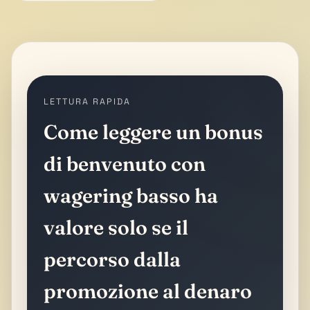
LETTURA RAPIDA
Come leggere un bonus
di benvenuto con
wagering basso ha
valore solo se il
percorso dalla
promozione al denaro