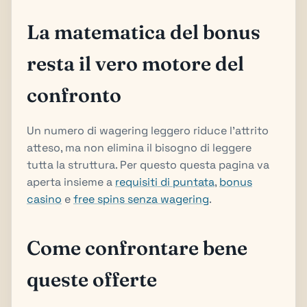
La matematica del bonus
resta il vero motore del
confronto
Un numero di wagering leggero riduce l'attrito
atteso, ma non elimina il bisogno di leggere
tutta la struttura. Per questo questa pagina va
aperta insieme a
requisiti di puntata
,
bonus
casino
e
free spins senza wagering
.
Come confrontare bene
queste offerte