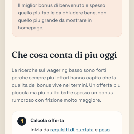
Il miglior bonus di benvenuto e spesso
quello piu facile da chiudere bene, non
quello piu grande da mostrare in
homepage.
Che cosa conta di piu oggi
Le ricerche sul wagering basso sono forti
perche sempre piu lettori hanno capito che la
qualita del bonus vive nei termini. Un'offerta piu
piccola ma piu pulita batte spesso un bonus
rumoroso con frizione molto maggiore.
Calcola offerta
Inizia da
requisiti di puntata
e
peso