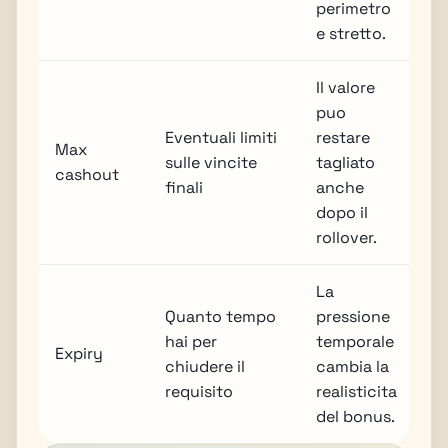
perimetro
e stretto.
Il valore
puo
Eventuali limiti
restare
Max
sulle vincite
tagliato
cashout
finali
anche
dopo il
rollover.
La
Quanto tempo
pressione
hai per
temporale
Expiry
chiudere il
cambia la
requisito
realisticita
del bonus.