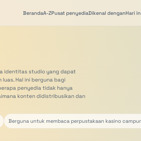
Beranda
A-Z
Pusat penyedia
Dikenal dengan
Hari in
a identitas studio yang dapat
 luas. Hal ini berguna bagi
erapa penyedia tidak hanya
imana konten didistribusikan dan
Berguna untuk membaca perpustakaan kasino campu