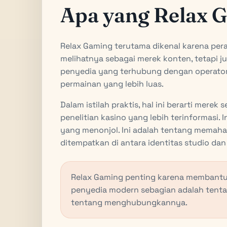
Apa yang Relax G
Relax Gaming terutama dikenal karena p
melihatnya sebagai merek konten, tetapi j
penyedia yang terhubung dengan operato
permainan yang lebih luas.
Dalam istilah praktis, hal ini berarti merek
penelitian kasino yang lebih terinformasi.
yang menonjol. Ini adalah tentang memah
ditempatkan di antara identitas studio dan
Relax Gaming penting karena membantu
penyedia modern sebagian adalah tent
tentang menghubungkannya.