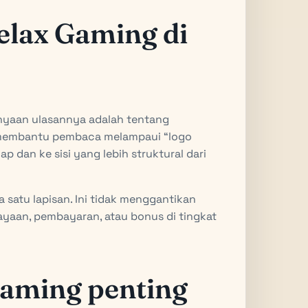
lax Gaming di
nyaan ulasannya adalah tentang
 membantu pembaca melampaui “logo
 dan ke sisi yang lebih struktural dari
a satu lapisan. Ini tidak menggantikan
aan, pembayaran, atau bonus di tingkat
aming penting