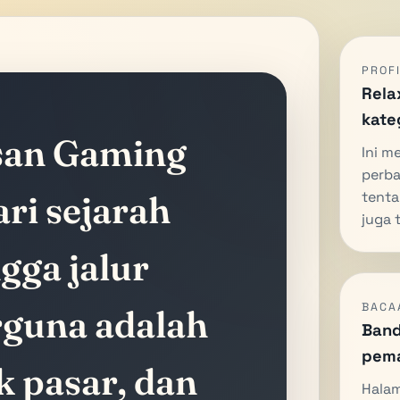
PROF
Rela
kate
san Gaming
Ini 
perb
tenta
ari sejarah
juga 
gga jalur
BACA
rguna adalah
Band
pem
k pasar, dan
Halam