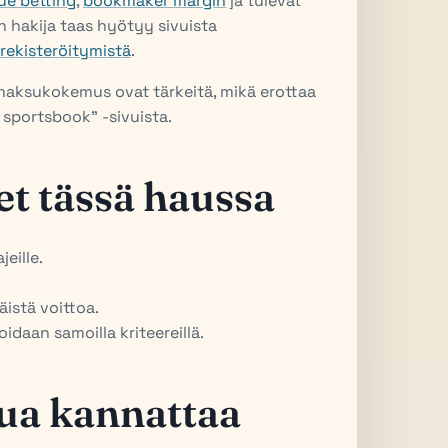
ue betting
,
bookmaker margin
ja tulevat
n hakija taas hyötyy sivuista
rekisteröitymistä
.
a maksukokemus ovat tärkeitä, mikä erottaa
sportsbook” -sivuista.
et tässä haussa
jeille.
istä voittoa.
idaan samoilla kriteereillä.
lua kannattaa