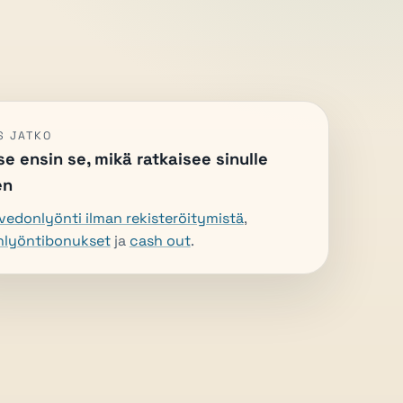
S JATKO
se ensin se, mikä ratkaisee sinulle
en
vedonlyönti ilman rekisteröitymistä
,
nlyöntibonukset
ja
cash out
.