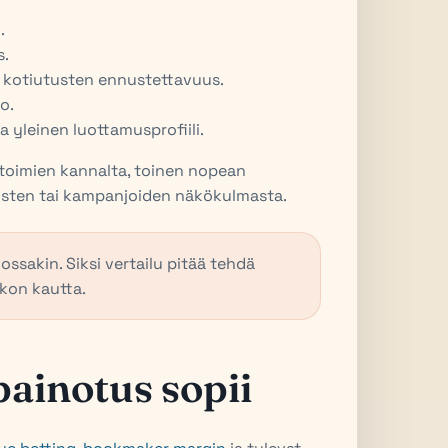
.
s.
a kotiutusten ennustettavuus.
o.
a yleinen luottamusprofiili.
rtoimien kannalta, toinen nopean
usten tai kampanjoiden näkökulmasta.
ssakin. Siksi vertailu pitää tehdä
ikon kautta.
painotus sopii