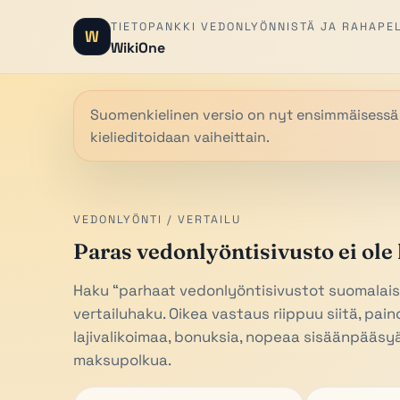
TIETOPANKKI VEDONLYÖNNISTÄ JA RAHAPE
W
WikiOne
Suomenkielinen versio on nyt ensimmäisessä lok
kielieditoidaan vaiheittain.
VEDONLYÖNTI / VERTAILU
Paras vedonlyöntisivusto ei ole
Haku “parhaat vedonlyöntisivustot suomalaisi
vertailuhaku. Oikea vastaus riippuu siitä, pain
lajivalikoimaa, bonuksia, nopeaa sisäänpääsy
maksupolkua.