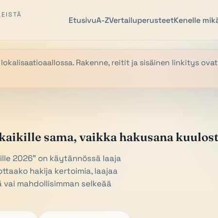
LEISTÄ
Etusivu
A-Z
Vertailuperusteet
Kenelle mikä
alisaatioaallossa. Rakenne, reitit ja sisäinen linkitys ovat
 kaikille sama, vaikka hakusana kuulost
lle 2026” on käytännössä laaja
ottaako hakija kertoimia, laajaa
ä vai mahdollisimman selkeää