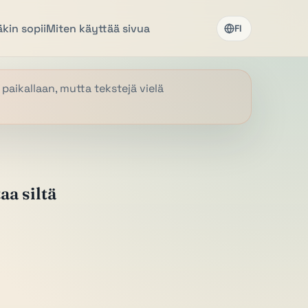
kin sopii
Miten käyttää sivua
FI
 paikallaan, mutta tekstejä vielä
aa siltä