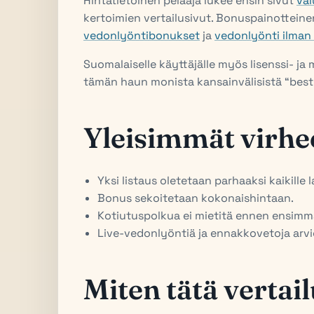
Hintatietoinen pelaaja lukee ensin sivut
val
kertoimien vertailusivut. Bonuspainotteine
vedonlyöntibonukset
ja
vedonlyönti ilman 
Suomalaiselle käyttäjälle myös lisenssi- j
tämän haun monista kansainvälisistä “best 
Yleisimmät virhe
Yksi listaus oletetaan parhaaksi kaikille la
Bonus sekoitetaan kokonaishintaan.
Kotiutuspolkua ei mietitä ennen ensimmä
Live-vedonlyöntiä ja ennakkovetoja arvio
Miten tätä vertai