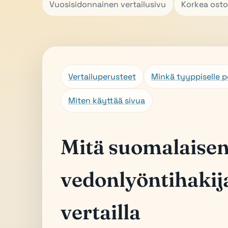
Vuosisidonnainen vertailusivu
Korkea ost
Vertailuperusteet
Minkä tyyppiselle pe
Miten käyttää sivua
Mitä suomalaise
vedonlyöntihakij
vertailla