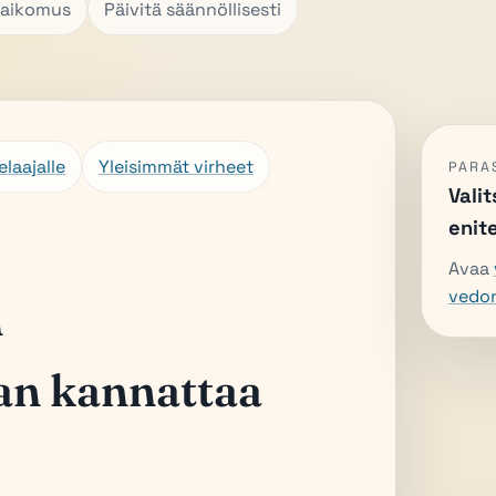
oaikomus
Päivitä säännöllisesti
laajalle
Yleisimmät virheet
PARA
Valit
enit
Avaa
vedo
n
an kannattaa