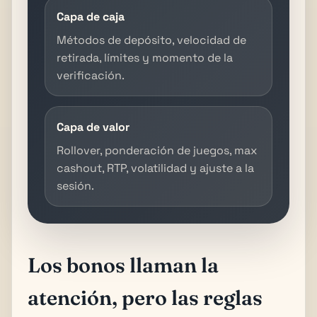
Capa de caja
Métodos de depósito, velocidad de
retirada, límites y momento de la
verificación.
Capa de valor
Rollover, ponderación de juegos, max
cashout, RTP, volatilidad y ajuste a la
sesión.
Los bonos llaman la
atención, pero las reglas