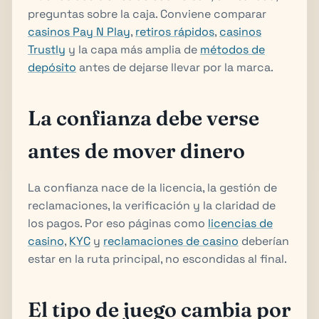
preguntas sobre la caja. Conviene comparar
casinos Pay N Play
,
retiros rápidos
,
casinos
Trustly
y la capa más amplia de
métodos de
depósito
antes de dejarse llevar por la marca.
La confianza debe verse
antes de mover dinero
La confianza nace de la licencia, la gestión de
reclamaciones, la verificación y la claridad de
los pagos. Por eso páginas como
licencias de
casino
,
KYC
y
reclamaciones de casino
deberían
estar en la ruta principal, no escondidas al final.
El tipo de juego cambia por