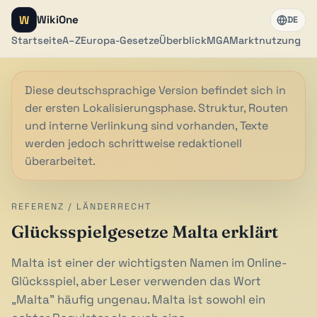
W
WikiOne
DE
Startseite
A–Z
Europa-Gesetze
Überblick
MGA
Marktnutzung
Diese deutschsprachige Version befindet sich in
der ersten Lokalisierungsphase. Struktur, Routen
und interne Verlinkung sind vorhanden, Texte
werden jedoch schrittweise redaktionell
überarbeitet.
REFERENZ / LÄNDERRECHT
Glücksspielgesetze Malta erklärt
Malta ist einer der wichtigsten Namen im Online-
Glücksspiel, aber Leser verwenden das Wort
„Malta" häufig ungenau. Malta ist sowohl ein