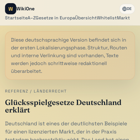
W
WikiOne
DE
Startseite
A–Z
Gesetze in Europa
Übersicht
Whitelist
Markt
Diese deutschsprachige Version befindet sich in
der ersten Lokalisierungsphase. Struktur, Routen
und interne Verlinkung sind vorhanden, Texte
werden jedoch schrittweise redaktionell
überarbeitet.
REFERENZ / LÄNDERRECHT
Glücksspielgesetze Deutschland
erklärt
Deutschland ist eines der deutlichsten Beispiele
für einen lizenzierten Markt, der in der Praxis
trotzdem hochrestriktiv wirkt. Das Land hat einen