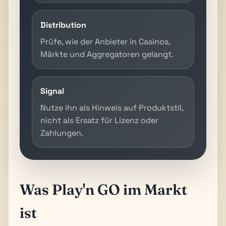
Distribution
Prüfe, wie der Anbieter in Casinos,
Märkte und Aggregatoren gelangt.
Signal
Nutze ihn als Hinweis auf Produktstil,
nicht als Ersatz für Lizenz oder
Zahlungen.
Was Play'n GO im Markt
ist