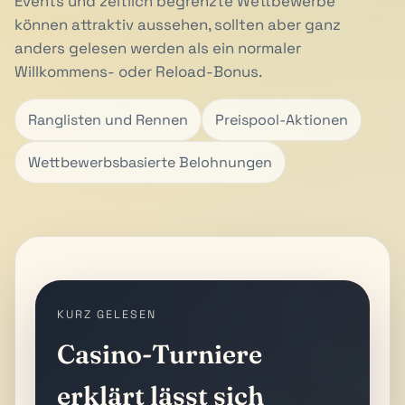
Events und zeitlich begrenzte Wettbewerbe
können attraktiv aussehen, sollten aber ganz
anders gelesen werden als ein normaler
Willkommens- oder Reload-Bonus.
Ranglisten und Rennen
Preispool-Aktionen
Wettbewerbsbasierte Belohnungen
KURZ GELESEN
Casino-Turniere
erklärt lässt sich