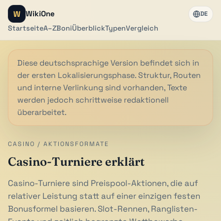
W
WikiOne
DE
Startseite
A–Z
Boni
Überblick
Typen
Vergleich
Diese deutschsprachige Version befindet sich in
der ersten Lokalisierungsphase. Struktur, Routen
und interne Verlinkung sind vorhanden, Texte
werden jedoch schrittweise redaktionell
überarbeitet.
CASINO / AKTIONSFORMATE
Casino-Turniere erklärt
Casino-Turniere sind Preispool-Aktionen, die auf
relativer Leistung statt auf einer einzigen festen
Bonusformel basieren. Slot-Rennen, Ranglisten-