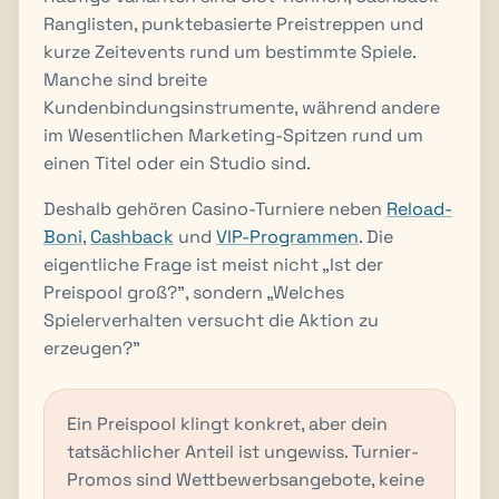
Ranglisten, punktebasierte Preistreppen und
kurze Zeitevents rund um bestimmte Spiele.
Manche sind breite
Kundenbindungsinstrumente, während andere
im Wesentlichen Marketing-Spitzen rund um
einen Titel oder ein Studio sind.
Deshalb gehören Casino-Turniere neben
Reload-
Boni
,
Cashback
und
VIP-Programmen
. Die
eigentliche Frage ist meist nicht „Ist der
Preispool groß?", sondern „Welches
Spielerverhalten versucht die Aktion zu
erzeugen?"
Ein Preispool klingt konkret, aber dein
tatsächlicher Anteil ist ungewiss. Turnier-
Promos sind Wettbewerbsangebote, keine