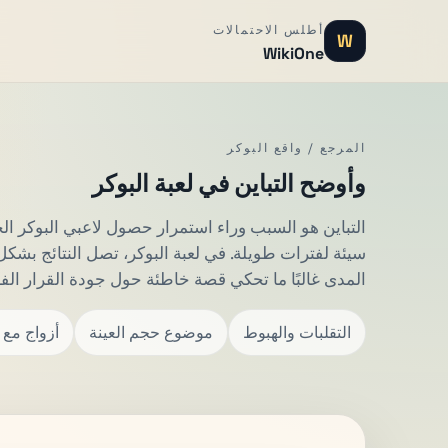
أطلس الاحتمالات
W
WikiOne
المرجع / واقع البوكر
وأوضح التباين في لعبة البوكر
التباين هو السبب وراء استمرار حصول لاعبي البوكر ا
سيئة لفترات طويلة. في لعبة البوكر، تصل النتائج بش
المدى غالبًا ما تحكي قصة خاطئة حول جودة القرار الف
التقلبات والهبوط
موضوع حجم العينة
أزواج مع 