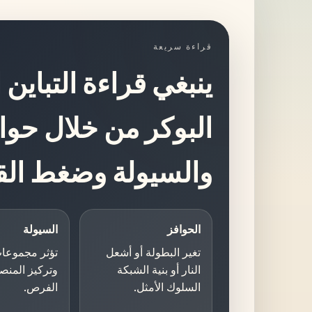
قراءة سريعة
ينبغي قراءة التباين
البوكر من خلال حواف
والسيولة وضغط القر
الحوافز
السيولة
تغير البطولة أو أشعل
تؤثر مجموعات
النار أو بنية الشبكة
وتركيز المنص
السلوك الأمثل.
الفرص.