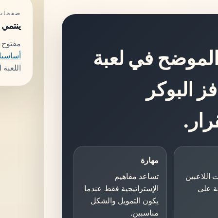
صفحات 
ينتمي 
مفتوح
 الموضح في لعبة
أساسيات
اللعبة 
ز البوكر
ار.
مهارة
 اللاعبين
تساعد مفاهيم
ة على
الإستراتيجية فقط عندما
يكون التمويل والشكل
مناسبين.