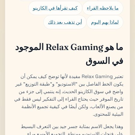
ما يلاحظه القراء
كيف تقرأها في الكازينو
لماذا يهم اليوم
أين تذهب بعد ذلك
ما هو Relax Gaming الموجود
في السوق
تعتبر Relax Gaming مفيدة لأنها توضح كيف يمكن أن
يكون الخط الفاصل بين "الاستوديو" و"طبقة التوزيع" غير
واضح في سوق الكازينو الحديث. إنه ينتمي إلى جزء من
تاريخ الموفر حيث يحتاج القراء إلى التفكير ليس فقط في
من يصنع الألعاب، ولكن أيضًا في كيفية تجميع الأنظمة
البيئية للمحتوى.
وهذا يجعل الاسم بمثابة جسر جيد بين التعرف البسيط
على فتحات الاستوديو ومنطق التجميع الأوسع وراء