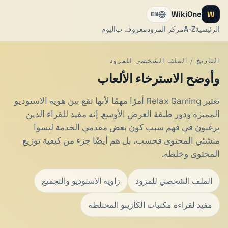
W
WikiOne
EN
الرئيسية
A-Z
مركز المزود
معروف ب
اليوم
التاريخ / الملف الشخصي للمزود
وأوضح الاسترخاء الألعاب
تعتبر Relax Gaming أمرًا مهمًا لأنها تقع بين هوية الاستوديو
المميزة ودور طبقة العرض الأوسع. إنه مفيد للقراء الذين
يرغبون في فهم سبب كون بعض مقدمي الخدمة ليسوا
منشئي المحتوى فحسب، بل هم أيضًا جزء من كيفية توزيع
المحتوى وخلطه.
الملف الشخصي للمزود
زاوية الاستوديو والتجميع
مفيد لقراءة مكتبات الكازينو المختلطة