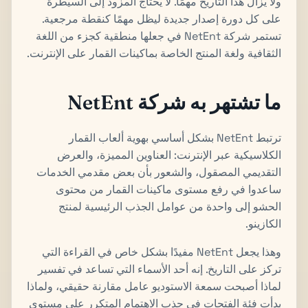
ولا يزال هذا التاريخ مهمًا. لا يحتاج المزود إلى السيطرة
على كل دورة إصدار جديدة ليظل مهمًا كنقطة مرجعية.
تستمر شركة NetEnt في جعلها منطقية كجزء من اللغة
الثقافية ولغة المنتج الخاصة بماكينات القمار على الإنترنت.
ما تشتهر به شركة NetEnt
ترتبط NetEnt بشكل أساسي بهوية ألعاب القمار
الكلاسيكية عبر الإنترنت: العناوين المميزة، والعرض
التقديمي المصقول، والشعور بأن بعض مقدمي الخدمات
ساعدوا في رفع مستوى ماكينات القمار من محتوى
الحشو إلى واحدة من عوامل الجذب الرئيسية لمنتج
الكازينو.
وهذا يجعل NetEnt مفيدًا بشكل خاص في القراءة التي
تركز على التاريخ. إنه أحد الأسماء التي تساعد في تفسير
لماذا أصبحت سمعة الاستوديو عامل مقارنة حقيقي، ولماذا
بدأت فئة الفتحات في جذب الاهتمام المتكرر على مستوى