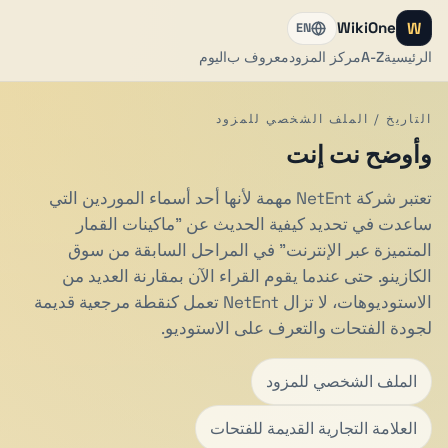
W
WikiOne
EN
الرئيسية
A-Z
مركز المزود
معروف ب
اليوم
التاريخ / الملف الشخصي للمزود
وأوضح نت إنت
تعتبر شركة NetEnt مهمة لأنها أحد أسماء الموردين التي
ساعدت في تحديد كيفية الحديث عن "ماكينات القمار
المتميزة عبر الإنترنت" في المراحل السابقة من سوق
الكازينو. حتى عندما يقوم القراء الآن بمقارنة العديد من
الاستوديوهات، لا تزال NetEnt تعمل كنقطة مرجعية قديمة
لجودة الفتحات والتعرف على الاستوديو.
الملف الشخصي للمزود
العلامة التجارية القديمة للفتحات