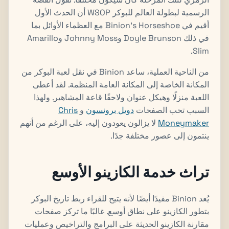
الرسمية لبطولة العالم للبوكر WSOP أن الحدث الأول
أقيم في Binion's Horseshoe مع العظماء الأوائل بما
في ذلك Doyle Brunson وJohnny Moss وAmarillo
Slim.
من الناحية العملية، ساعد Binion في نقل لعبة البوكر من
المكانة الخاصة إلى المكانة العامة المنظمة. لقد أعطى
اللعبة منزلًا وهيكل عنوان ولاحقًا قاعة المشاهير. ولهذا
السبب تحب الصفحات
دويل برونسون
و
Chris
Moneymaker
لا يزالون يعودون إليه، على الرغم من أنهم
ينتمون إلى عصور مختلفة جدًا.
تراث خدمة الكازينو الأوسع
يُعد Binion مفيدًا أيضًا لأنه يتيح للقراء ربط تاريخ البوكر
بتطور الكازينو على نطاق أوسع. غالبًا ما تركز صفحات
مقارنة الكازينو الحديثة على البرامج والتراخيص وعمليات