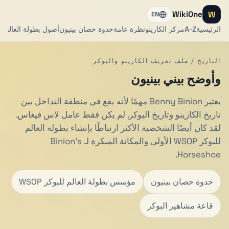
W
WikiOne
EN
الرئيسية
A-Z
مركز الكازينو
نظرة عامة
حدوة حصان بينيون
أصول بطولة العالم للبوك
التاريخ / ملف تعريف الكازينو والبوكر
وأوضح بيني بينيون
يعتبر Benny Binion مهمًا لأنه يقع في منطقة التداخل بين
تاريخ الكازينو وتاريخ البوكر. لم يكن فقط عامل لاس فيغاس.
لقد كان أيضًا الشخصية الأكثر ارتباطًا بإنشاء بطولة العالم
للبوكر WSOP الأولى والمكانة المبكرة لـ Binion's
Horseshoe.
حدوة حصان بينيون
مؤسس بطولة العالم للبوكر WSOP
قاعة مشاهير البوكر