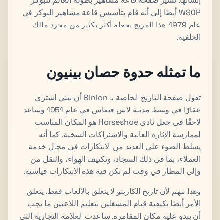
إنشائها. تشير صفحة قاعة مشاهير بطولة العالم للبوكر
WSOP أيضًا إلى أنه قام بتأسيس قاعة مشاهير البوكر في
عام 1979. هذا المزيج يجعله أكثر بكثير من مجرد مالك
الخلفية.
ما تمثله حدوة حصان بينيون
تقول صفحة التاريخ الخاصة بـ Binion أن بيني اشترى
عقارًا في وسط مدينة لاس فيغاس في عام 1951 وساعد
لاحقًا في جعل نادي Horseshoe هو المكان المناسب
لممارسة الإثارة العالية والاشتراكات السخية. كما أنه
يسلط الضوء على العديد من الابتكارات في مجال خدمة
العملاء، بما في ذلك السجاد، وتكييف الهواء، والنقل من
وإلى المطار في وقت لم تكن فيه هذه الابتكارات قياسية.
وهذا مهم لأن تاريخ الكازينو لا يتعلق بالألعاب فقط. يتعلق
الأمر أيضًا بكيفية قيام المشغلين بتعليم اللاعبين ما يجب
أن يبدو عليه مكان المقامرة. ساعدت العلامة التجارية التي