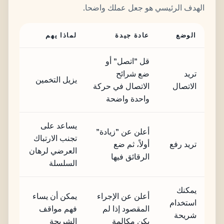
الهدف الرئيسي هو جعل عملك واضحا.
الوضع
عادة جيدة
لماذا يهم
قل "اتصل" أو
تريد
ضع شرائح
يزيل التخمين
الاتصال
الاتصال في حركة
واحدة واضحة
يساعد على
أعلن عن "زيادة"
تجنب الارتباك
تريد رفع
أولاً، ثم ضع
العرضي لرهان
الرقائق فيها
السلسلة
يمكنك
أعلن عن الإجراء
يمكن أن يساء
استخدام
المقصود إذا لم
فهم مواقف
شريحة
يكن مكالمة
الشريحة