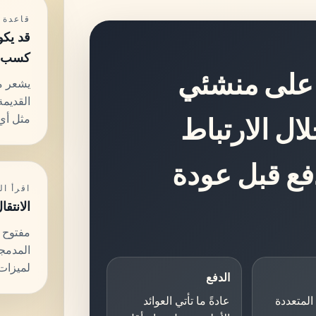
قاعدة 
قد يكو
كسب ا
 على منشئي
يشعر من
القديمة
مثل أي
ال الارتباط
فع قبل عودة
اقرأ ال
الانتقا
مفتوح
المدمجة
لميزات 
الدفع
المتعددة
عادةً ما تأتي العوائد